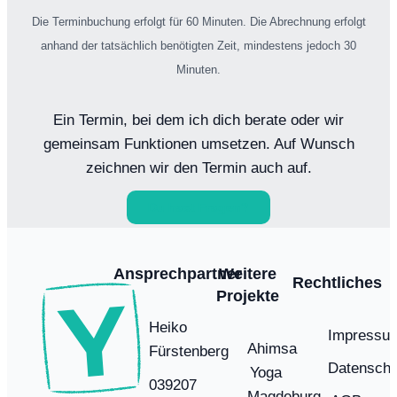
Die Terminbuchung erfolgt für 60 Minuten. Die Abrechnung erfolgt
anhand der tatsächlich benötigten Zeit, mindestens jedoch 30
Minuten.
Ein Termin, bei dem ich dich berate oder wir
gemeinsam Funktionen umsetzen. Auf Wunsch
zeichnen wir den Termin auch auf.
Du hast Fragen?
Ansprechpartner
Weitere
Rechtliches
Projekte
Heiko
Impressu
Ahimsa
Fürstenberg
Datenschu
Yoga
039207
Magdeburg