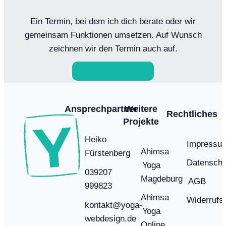
Ein Termin, bei dem ich dich berate oder wir
gemeinsam Funktionen umsetzen. Auf Wunsch
zeichnen wir den Termin auch auf.
Du hast Fragen?
Ansprechpartner
Weitere
Rechtliches
Projekte
Heiko
Impressu
Ahimsa
Fürstenberg
Datenschu
Yoga
039207
Magdeburg
AGB
999823
Ahimsa
Widerrufs
kontakt@yoga-
Yoga
webdesign.de
Online