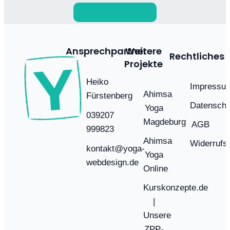
Du hast Fragen?
Ansprechpartner
Weitere
Rechtliches
Projekte
Heiko
Impressu
Ahimsa
Fürstenberg
Datenschu
Yoga
039207
Magdeburg
AGB
999823
Ahimsa
Widerrufs
kontakt@yoga-
Yoga
webdesign.de
Online
Kurskonzepte.de
|
Unsere
ZPP-