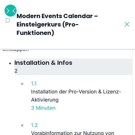
10 Abschnitte
Modern Events Calendar –
40 Lektionen
Einsteigerkurs (Pro-
42 Wochen
Funktionen)
Alle Abschnitte ausklappen
Alle Abschnitte
einklappen
Installation & Infos
2
1.1
Installation der Pro-Version & Lizenz-
Aktivierung
3 Minuten
1.2
Vorabinformation zur Nutzung von