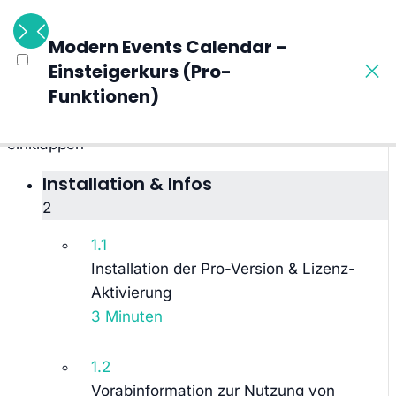
10 Abschnitte
Modern Events Calendar –
40 Lektionen
Einsteigerkurs (Pro-
42 Wochen
Funktionen)
Alle Abschnitte ausklappen
Alle Abschnitte
einklappen
Installation & Infos
2
1.1
Installation der Pro-Version & Lizenz-
Aktivierung
3 Minuten
1.2
Vorabinformation zur Nutzung von