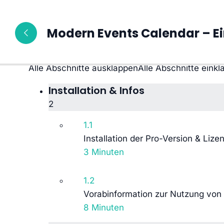
10 Abschnitte
Modern Events Calendar – Ei
40 Lektionen
42 Wochen
Alle Abschnitte ausklappen
Alle Abschnitte eink
Installation & Infos
2
1.1
Installation der Pro-Version & Lize
3 Minuten
1.2
Vorabinformation zur Nutzung von
8 Minuten