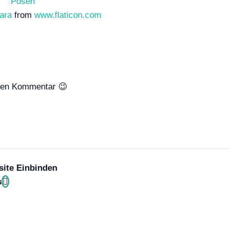
ara
from
www.flaticon.com
inen Kommentar 😉
ite Einbinden
s