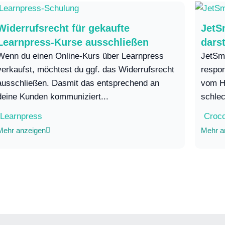
Widerrufsrecht für gekaufte
JetSm
Learnpress-Kurse ausschließen
dars
Wenn du einen Online-Kurs über Learnpress
JetSma
verkaufst, möchtest du ggf. das Widerrufsrecht
respo
ausschließen. Dasmit das entsprechend an
vom He
deine Kunden kommuniziert...
schlec
Learnpress
Croc
Mehr anzeigen
Mehr a