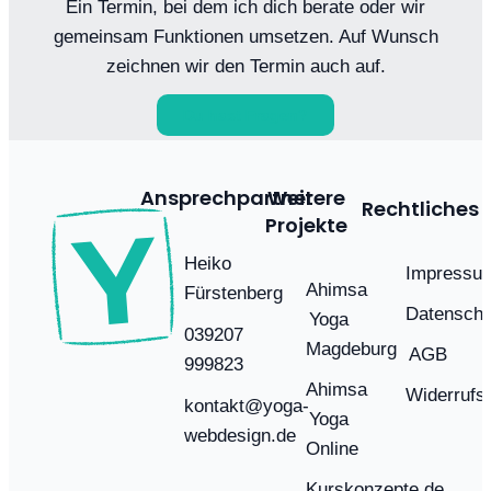
Ein Termin, bei dem ich dich berate oder wir
gemeinsam Funktionen umsetzen. Auf Wunsch
zeichnen wir den Termin auch auf.
Du hast Fragen?
Ansprechpartner
Weitere
Rechtliches
Projekte
Heiko
Impressu
Ahimsa
Fürstenberg
Datenschu
Yoga
039207
Magdeburg
AGB
999823
Ahimsa
Widerrufs
kontakt@yoga-
Yoga
webdesign.de
Online
Kurskonzepte.de