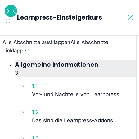
6 Abschnitte
Learnpress-Einsteigerkurs
33 Lektionen
52 Wochen
Alle Abschnitte ausklappen
Alle Abschnitte
einklappen
Allgemeine Informationen
3
1.1
Vor- und Nachteile von Learnpress
1.2
Das sind die Learnpress-Addons
1.3