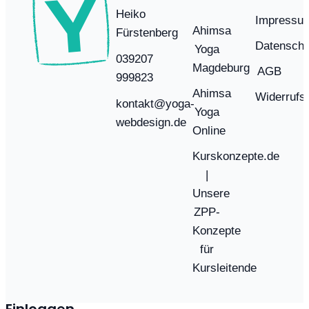
Heiko
Impressu
Ahimsa
Fürstenberg
Datenschu
Yoga
039207
Magdeburg
AGB
999823
Ahimsa
Widerrufs
kontakt@yoga-
Yoga
webdesign.de
Online
Kurskonzepte.de
|
Unsere
ZPP-
Konzepte
für
Kursleitende