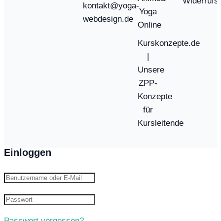
Widerrufs
kontakt@yoga-
Yoga
webdesign.de
Online
Kurskonzepte.de
|
Unsere
ZPP-
Konzepte
für
Kursleitende
Einloggen
Passwort vergessen?