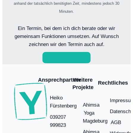
anhand der tatsächlich benötigten Zeit, mindestens jedoch 30
Minuten.
Ein Termin, bei dem ich dich berate oder wir
gemeinsam Funktionen umsetzen. Auf Wunsch
zeichnen wir den Termin auch auf.
Du hast Fragen?
Ansprechpartner
Weitere
Rechtliches
Projekte
Heiko
Impressu
Ahimsa
Fürstenberg
Datenschu
Yoga
039207
Magdeburg
AGB
999823
Ahimsa