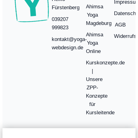
Impressu
Ahimsa
Fürstenberg
Datenschu
Yoga
039207
Magdeburg
AGB
999823
Ahimsa
Widerrufs
kontakt@yoga-
Yoga
webdesign.de
Online
Kurskonzepte.de
|
Unsere
ZPP-
Konzepte
für
Kursleitende