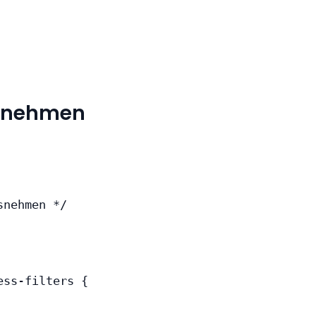
ausnehmen
snehmen */
ess-filters
{