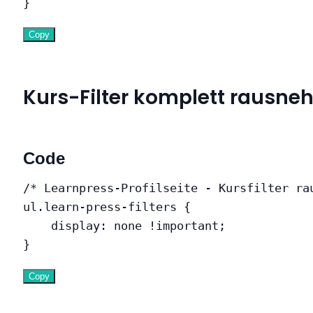
}
Copy
Kurs-Filter komplett rausn
Code
/* Learnpress-Profilseite - Kursfilter ra
ul.learn-press-filters
{
display
:
 none 
!important
;
}
Copy