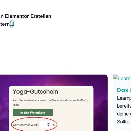
n Elementor Erstellen
tern
Das 
Learnp
bereit
deine 
Sollte 