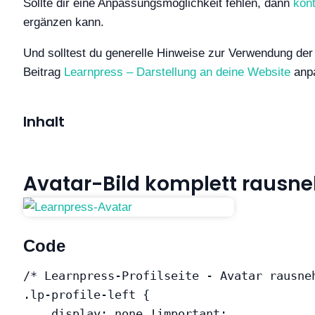
Sollte dir eine Anpassungsmöglichkeit fehlen, dann
kont
ergänzen kann.
Und solltest du generelle Hinweise zur Verwendung de
Beitrag
Learnpress – Darstellung an deine Website
anpa
Inhalt
Avatar-Bild komplett raus
Code
/* Learnpress-Profilseite - Avatar rausne
.lp-profile-left
{
display
:
 none 
!important
;