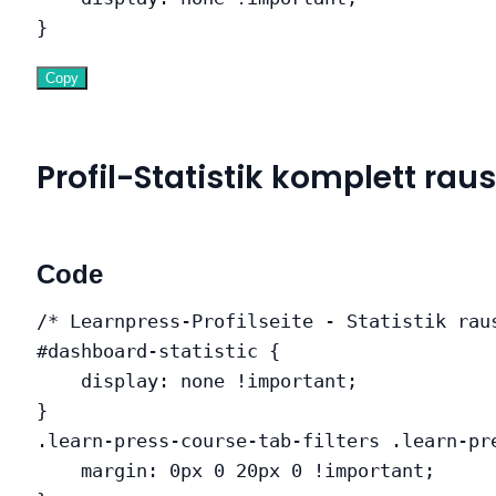
}
Copy
Profil-Statistik komplett r
Code
/* Learnpress-Profilseite - Statistik rau
#dashboard-statistic
{
display
:
 none 
!important
;
}
.learn-press-course-tab-filters .learn-pr
margin
:
 0px 0 20px 0 
!important
;