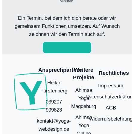
Minuten.
Ein Termin, bei dem ich dich berate oder wir
gemeinsam Funktionen umsetzen. Auf Wunsch
zeichnen wir den Termin auch auf.
Du hast Fragen?
Ansprechpartner
Weitere
Rechtliches
Projekte
Heiko
Impressum
Ahimsa
Fürstenberg
Datenschutzerklärun
Yoga
039207
Magdeburg
AGB
999823
Ahimsa
Widerrufsbelehrung
kontakt@yoga-
Yoga
webdesign.de
Online